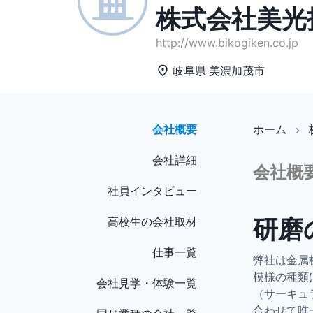
株式会社美光
http://www.bikogiken.co.jp
岐阜県
美濃加茂市
会社概要
ホーム
会社詳細
会社概
社員インタビュー
研磨
高校生の会社取材
仕事一覧
弊社は金属
模様の種類
会社見学・体験一覧
（サーキュ
合わせて唯