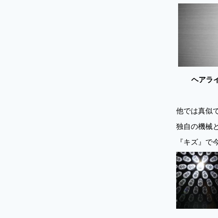
ヘアライ
他では真似
独自の機械
『キズ』で