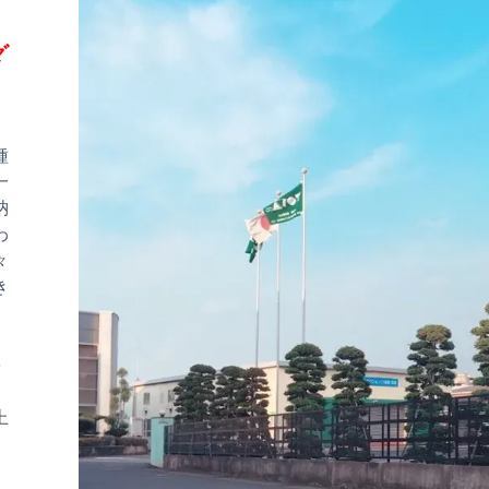
ダ
種
一
納
わ
々
き
を
上