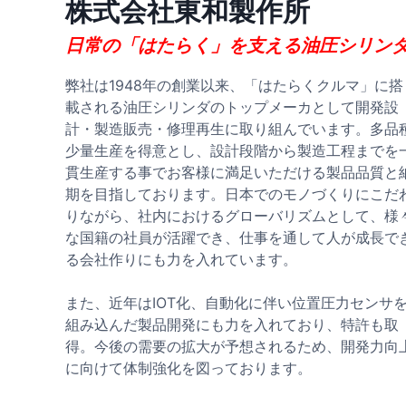
株式会社東和製作所
日常の「はたらく」を支える油圧シリン
弊社は1948年の創業以来、「はたらくクルマ」に搭
載される油圧シリンダのトップメーカとして開発設
計・製造販売・修理再生に取り組んでいます。多品
少量生産を得意とし、設計段階から製造工程までを
貫生産する事でお客様に満足いただける製品品質と
期を目指しております。日本でのモノづくりにこだ
りながら、社内におけるグローバリズムとして、様
な国籍の社員が活躍でき、仕事を通して人が成長で
る会社作りにも力を入れています。

また、近年はIOT化、自動化に伴い位置圧力センサ
組み込んだ製品開発にも力を入れており、特許も取
得。今後の需要の拡大が予想されるため、開発力向
に向けて体制強化を図っております。