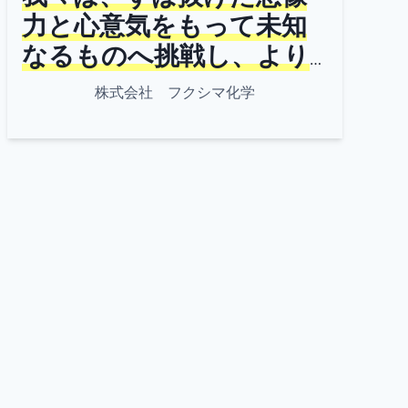
力と心意気をもって未知
なるものへ挑戦し、より
よい世界をつくる主人公
株式会社 フクシマ化学
であり続ける